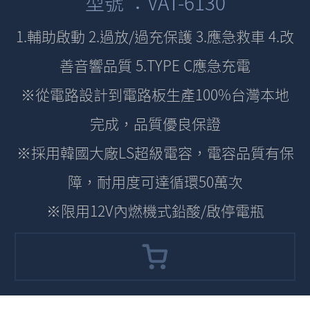
型號 ：VAT-6130
1.輔助啟動 2.過放/過充保護 3.應急救車 4.改
善音響品質 5.TYPE C應急充電
※從電路設計到電路板生產100%台灣本地
完成，品質優良保證
※採用韓國大廠LS超級電容，電容品質有保
障，耐用度可達循環50萬次
※限用12V內燃機式鉛酸/啟停電瓶