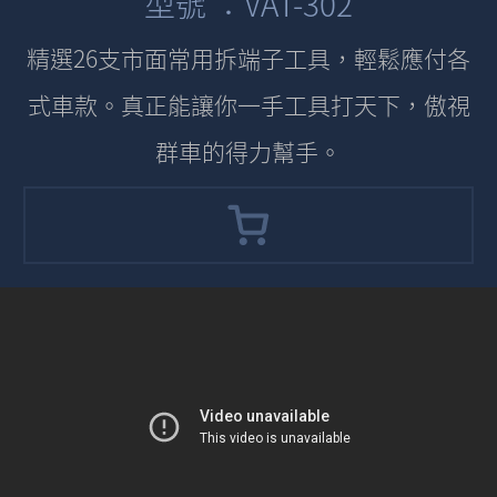
型號 ：VAT-302
精選26支市面常用拆端子工具，輕鬆應付各
式車款。真正能讓你一手工具打天下，傲視
群車的得力幫手。